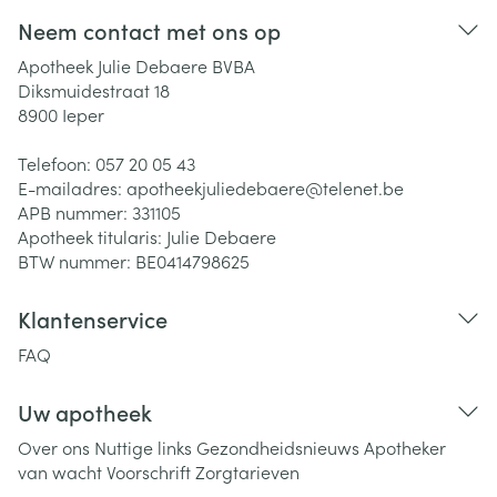
Neem contact met ons op
Apotheek Julie Debaere BVBA
Diksmuidestraat 18
8900
Ieper
Telefoon:
057 20 05 43
E-mailadres:
apotheekjuliedebaere@
telenet.be
APB nummer:
331105
Apotheek titularis:
Julie Debaere
BTW nummer:
BE0414798625
Klantenservice
FAQ
Uw apotheek
Over ons
Nuttige links
Gezondheidsnieuws
Apotheker
van wacht
Voorschrift
Zorgtarieven