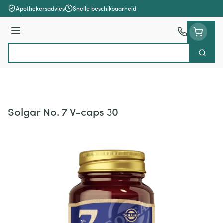
Ga naar de inhoud
Apothekersadvies
Snelle beschikbaarheid
Menu
Zoek
Product, merk, categorie...
Solgar No. 7 V-caps 30