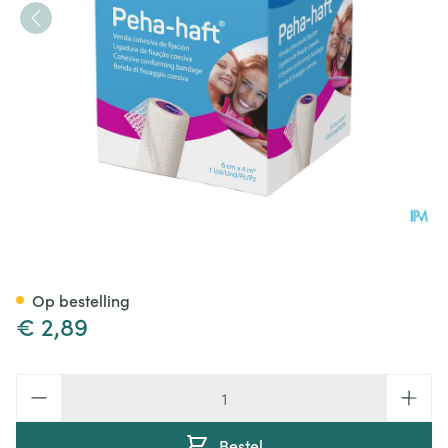
Peha Haft Selfcare 6cmx4m 
Op bestelling
€ 2,89
Aantal
Bestel