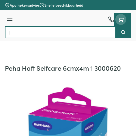
Ga naar de inhoud
Apothekersadvies
Snelle beschikbaarheid
Menu
Zoek
Product, merk, categorie...
Peha Haft Selfcare 6cmx4m 1 3000620