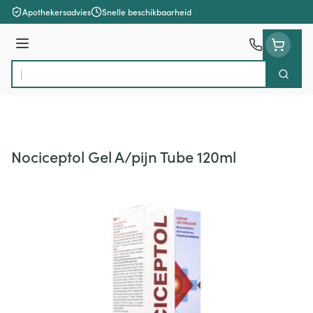
Ga naar de inhoud
Apothekersadvies
Snelle beschikbaarheid
Menu
Zoek
Product, merk, categorie...
Nociceptol Gel A/pijn Tube 120ml