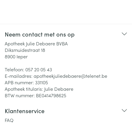
Neem contact met ons op
Apotheek Julie Debaere BVBA
Diksmuidestraat 18
8900
Ieper
Telefoon:
057 20 05 43
E-mailadres:
apotheekjuliedebaere@
telenet.be
APB nummer:
331105
Apotheek titularis:
Julie Debaere
BTW nummer:
BE0414798625
Klantenservice
FAQ