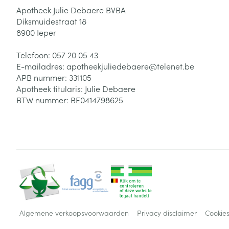
Apotheek Julie Debaere BVBA
Diksmuidestraat 18
8900
Ieper
Telefoon:
057 20 05 43
E-mailadres:
apotheekjuliedebaere@
telenet.be
APB nummer:
331105
Apotheek titularis:
Julie Debaere
BTW nummer:
BE0414798625
Algemene verkoopsvoorwaarden
Privacy disclaimer
Cookie