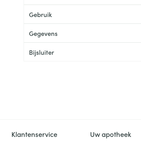
ging
Supplementen
Insectenwe
Gebruik
Mondmaskers
middelen
ssen
Gegevens
 -
id
Bijsluiter
d
Zelfbruiner
Scheren
Klantenservice
Uw apotheek