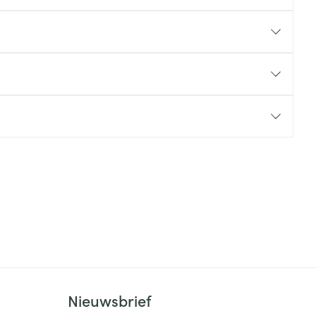
rende
Parfums en
geurproducten
CBD
Nieuwsbrief