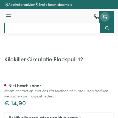
Ga naar de inhoud
Apothekersadvies
Snelle beschikbaarheid
Menu
Zoek
Product, merk, categorie...
Kilokiller Circulatie Flackpull 12
Kilokiller Circulatie Flackpull 1
Niet beschikbaar
Neem contact op met ons via telefoon of e-mail, dan bekijken
we samen de mogelijkheden.
€ 14,90
Bekijk alle producten van Nutrisante