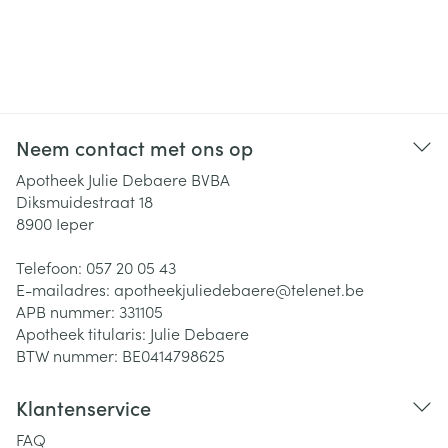
Neem contact met ons op
Apotheek Julie Debaere BVBA
Diksmuidestraat 18
8900
Ieper
Telefoon:
057 20 05 43
E-mailadres:
apotheekjuliedebaere@
telenet.be
APB nummer:
331105
Apotheek titularis:
Julie Debaere
BTW nummer:
BE0414798625
Klantenservice
FAQ