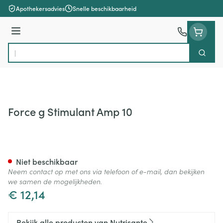
Ga naar de inhoud
Apothekersadvies
Snelle beschikbaarheid
Menu
Zoek
Product, merk, categorie...
Force g Stimulant Amp 10
Force g Stimulant Amp 10
Niet beschikbaar
Neem contact op met ons via telefoon of e-mail, dan bekijken
we samen de mogelijkheden.
€ 12,14
Bekijk alle producten van Nutrisante