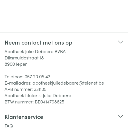
Neem contact met ons op
Apotheek Julie Debaere BVBA
Diksmuidestraat 18
8900
Ieper
Telefoon:
057 20 05 43
E-mailadres:
apotheekjuliedebaere@
telenet.be
APB nummer:
331105
Apotheek titularis:
Julie Debaere
BTW nummer:
BE0414798625
Klantenservice
FAQ