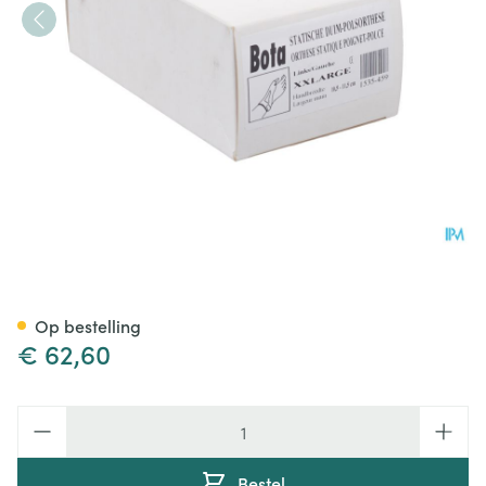
Bota Statische Duimorthese l 
Op bestelling
€ 62,60
Aantal
Bestel