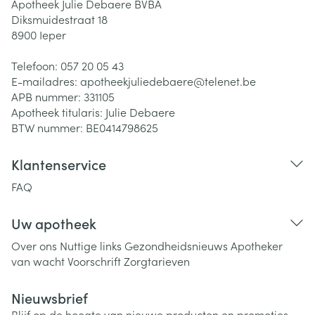
Apotheek Julie Debaere BVBA
Diksmuidestraat 18
8900
Ieper
Telefoon:
057 20 05 43
E-mailadres:
apotheekjuliedebaere@
telenet.be
APB nummer:
331105
Apotheek titularis:
Julie Debaere
BTW nummer:
BE0414798625
Klantenservice
FAQ
Uw apotheek
Over ons
Nuttige links
Gezondheidsnieuws
Apotheker
van wacht
Voorschrift
Zorgtarieven
Nieuwsbrief
Blijf op de hoogte van nieuwe producten en promoties