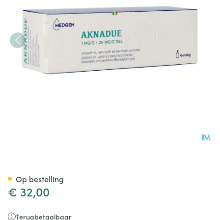
Aknadue 1mg/g+25mg/g Gel 
Op bestelling
€ 32,00
Terugbetaalbaar