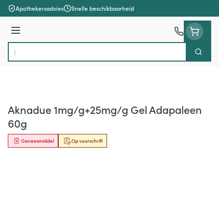
Ga naar de inhoud
Apothekersadvies
Snelle beschikbaarheid
Menu
Zoek
Product, merk, categorie...
Aknadue 1mg/g+25mg/g Gel Adapaleen
60g
Geneesmiddel
Op voorschrift