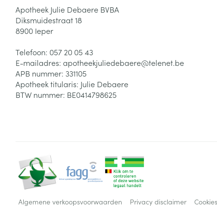
Apotheek Julie Debaere BVBA
Diksmuidestraat 18
8900
Ieper
Telefoon:
057 20 05 43
E-mailadres:
apotheekjuliedebaere@
telenet.be
APB nummer:
331105
Apotheek titularis:
Julie Debaere
BTW nummer:
BE0414798625
Algemene verkoopsvoorwaarden
Privacy disclaimer
Cookie